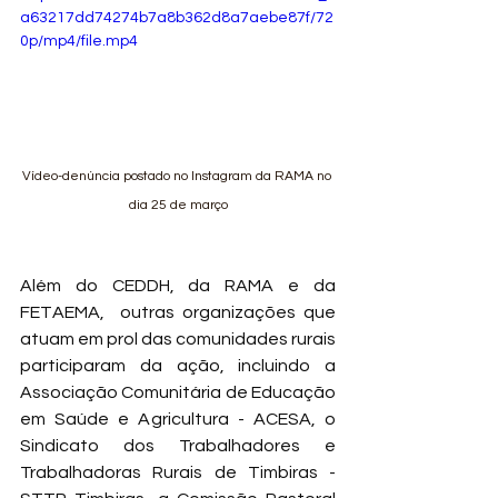
a63217dd74274b7a8b362d8a7aebe87f/72
0p/mp4/file.mp4
Vídeo-denúncia postado no Instagram da RAMA no 
dia 25 de março
Além do CEDDH, da RAMA e da 
FETAEMA,  outras organizações que 
atuam em prol das comunidades rurais 
participaram da ação, incluindo a 
Associação Comunitária de Educação 
em Saúde e Agricultura - ACESA, o 
Sindicato dos Trabalhadores e 
Trabalhadoras Rurais de Timbiras - 