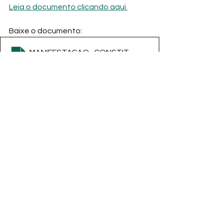
Leia o documento clicando aqui.
Baixe o documento:
MANIFESTACAO_CONSTITUCIONALIDADE_CONSTIT
.
Fazer download de • 358KB
Ver tudo
Posts recentes