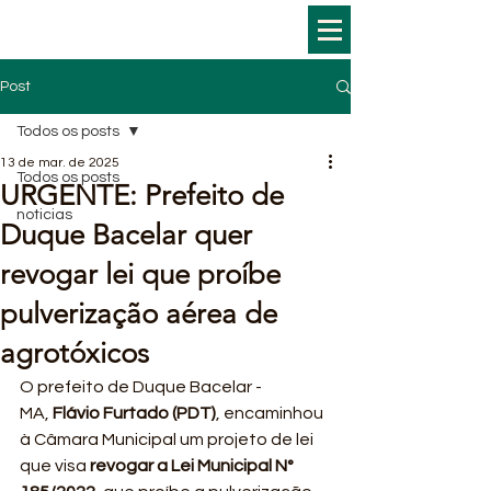
Post
Todos os posts
13 de mar. de 2025
Todos os posts
URGENTE: Prefeito de
noticias
Duque Bacelar quer
revogar lei que proíbe
pulverização aérea de
agrotóxicos
O prefeito de Duque Bacelar - 
MA, 
Flávio Furtado (PDT)
, encaminhou 
à Câmara Municipal um projeto de lei 
que visa 
revogar a Lei Municipal N° 