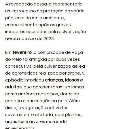
A revogação dessa lei representaria 
um retrocesso na proteção da saúde 
pública e do meio ambiente, 
especialmente após os graves 
impactos causados pela pulverização 
aérea no início de 2025.
Em 
fevereiro
, a comunidade de Roça 
do Meio foi atingida por duas vezes 
consecutiva  pela pulverização aérea 
de agrotóxicos realizada por drone. O 
episódio intoxicou 
crianças, idosos e 
adultos
, que apresentaram sintomas 
como ardência nos olhos, dores de 
cabeça e queimação na pele. Além 
disso, a vegetação nativa foi 
severamente afetada, com plantas, 
arbustos e árvores morrendo 
envenenados.