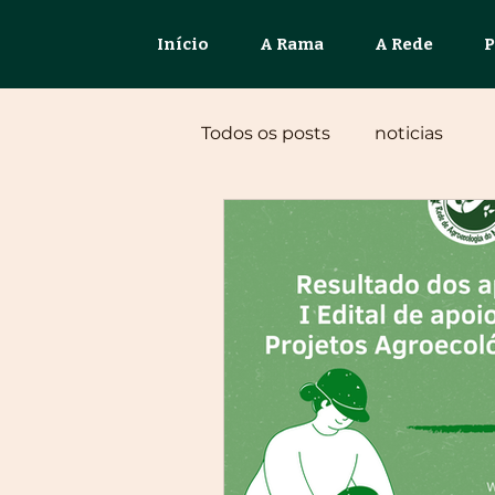
Início
A Rama
A Rede
P
Todos os posts
noticias