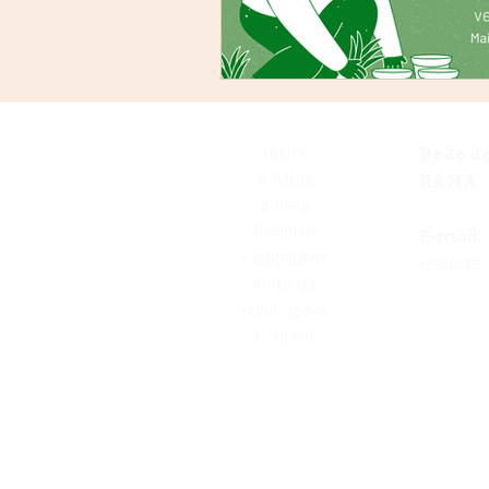
Início
Rede d
A Rama
RAMA
A Rede
Projetos
E-mail:
Campanhas
redede
Notícias
Publicações
Contato