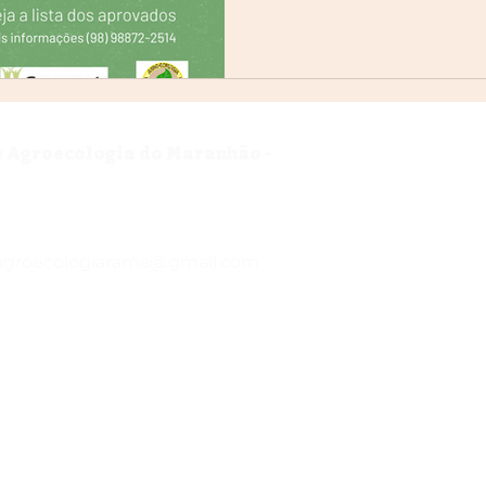
e Agroecologia do Maranhão -
agroecologiarama@gmail.com