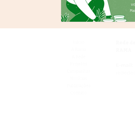
Início
Rede d
A Rama
RAMA
A Rede
Projetos
E-mail:
Campanhas
redede
Notícias
Publicações
Contato