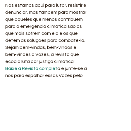
Nós estamos aqui para lutar, resistir e 
denunciar, mas também para mostrar 
que aqueles que menos contribuem 
para a emergência climática são os 
que mais sofrem com ela e os que 
detém as soluções para combatê-la. 
Sejam bem-vindas, bem-vindos e 
bem-vindes à Vozes, a revista que 
ecoa a luta por justiça climática! 
Baixe a Revista complet
a e junte-se a 
nós para espalhar essas Vozes pelo 
mundo!
#indígena
#ambiental
#agroecologia
#racismo
#justiçaclimática
#luta
#povostradicionais
#quilombolas
#território