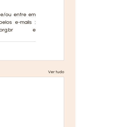
e/ou entre em 
los e-mails : 
b.org.br e 
Ver tudo