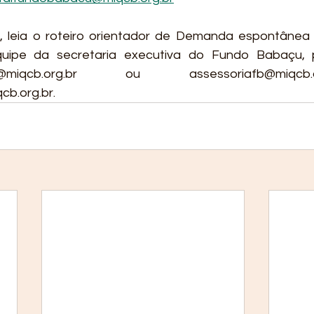
 leia o roteiro orientador de Demanda espontânea 
ipe da secretaria executiva do Fundo Babaçu, pe
bacu@miqcb.org.br ou assessoriafb@miqc
b.org.br.