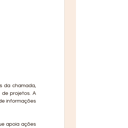
as da chamada, 
de projetos. A 
de informações 
e apoia ações 