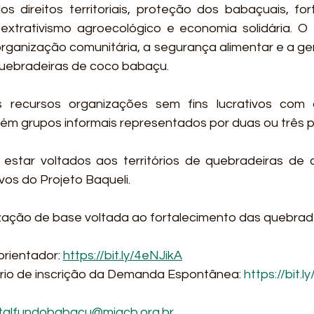
s direitos territoriais, proteção dos babaçuais, for
r, extrativismo agroecológico e economia solidária. 
organização comunitária, a segurança alimentar e a ge
 quebradeiras de coco babaçu.
recursos organizações sem fins lucrativos com 
ém grupos informais representados por duas ou três p
estar voltados aos territórios de quebradeiras de 
vos do Projeto Baqueli.
ização de base voltada ao fortalecimento das quebrade
orientador: 
https://bit.ly/4eNJikA
rio de inscrição da Demanda Espontânea: 
https://bit.
talfundobabacu@miqcb.org.br