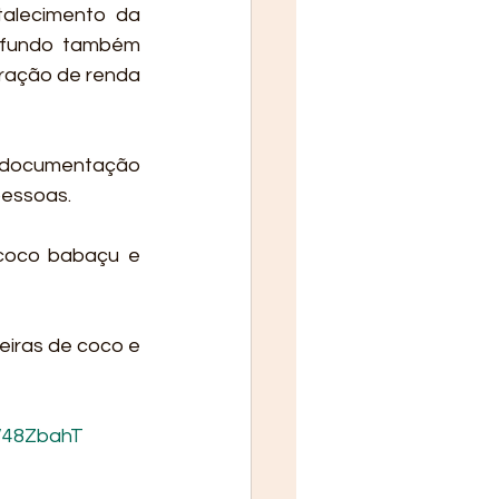
talecimento da 
O fundo também 
ração de renda 
documentação 
essoas. 
coco babaçu e 
iras de coco e 
ly/48ZbahT