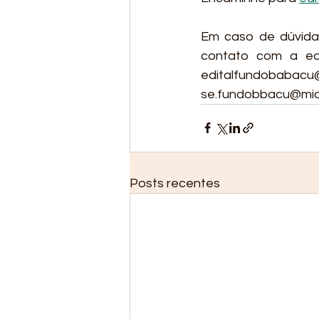
Em caso de dúvida,
contato com a equ
editalfundoba
se.fundobbacu@miqc
Posts recentes