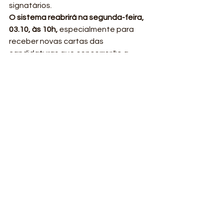
signatários.
O sistema reabrirá na segunda-feira, 
03.10, às 10h, 
especialmente para 
receber novas cartas das 
candidaturas que concorrerão a 
cargos do executivo no segundo 
turno das eleições.
Para saber mais acesse 
https://agroecologia.org.br/agroecolo
gia-nas-eleicoes/ 
PARA LER E ASSINAR A CARTA DA 
RAMA ACESSE 
AQUI
#agriculturafamiliar
#agroecologia
#eleições
#lula2022
noticias